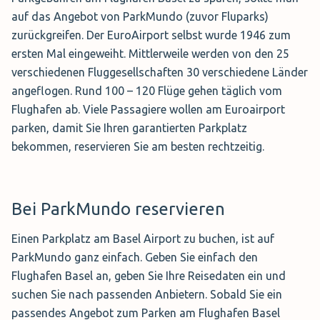
Das S1 Parkhaus am Basel Terminal ist ein
auf das Angebot von ParkMundo (zuvor Fluparks)
Kurzzeitparkplatz, der auch an den Flughafen
zurückgreifen. Der EuroAirport selbst wurde 1946 zum
angebunden ist. Hier sind allerdings die ersten 15
ersten Mal eingeweiht. Mittlerweile werden von den 25
Parkminuten schon kostenpflichtig. Diese
verschiedenen Fluggesellschaften 30 verschiedene Länder
Parkmöglichkeit ist komplett überdacht und eine
angeflogen. Rund 100 – 120 Flüge gehen täglich vom
maximale Einfahrthöhe von 1,95 Metern. Das S1
Flughafen ab. Viele Passagiere wollen am Euroairport
Parkhaus ist rund um die Uhr geöffnet und
parken, damit Sie Ihren garantierten Parkplatz
Kameraüberwacht. Hier stehen 6 Behindertenparkplätze
bekommen, reservieren Sie am besten rechtzeitig.
zur Verfügung.
Bei ParkMundo reservieren
Express Parkplatz Frankreich
Einen Parkplatz am Basel Airport zu buchen, ist auf
Dieser Parkplatz auf der französischen Seite ist ebenfalls
ParkMundo ganz einfach. Geben Sie einfach den
an den Flughafen Basel angebunden. Beim
Flughafen Basel an, geben Sie Ihre Reisedaten ein und
Expressparkplatz sind die ersten 20 Minuten umsonst.
suchen Sie nach passenden Anbietern. Sobald Sie ein
Wer auf diesem Parkplatz lange parken möchte, muss tief
passendes Angebot zum Parken am Flughafen Basel
in die Tasche greifen. 6 Behindertenparkplätze stehen hier