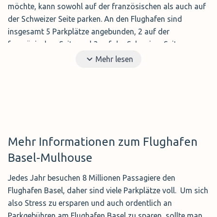
möchte, kann sowohl auf der französischen als auch auf
der Schweizer Seite parken. An den Flughafen sind
insgesamt 5 Parkplätze angebunden, 2 auf der
französischen Seite und 3 auf der Schweizer Seite.
Mehr lesen
Express Parking Schweiz
Bei dem Express Parking auf der Schweizer Seite des
Flughafens Basel sind die ersten 20 Parkminuten
kostenlos. Von diesem Parkplatz aus sind es nur ein paar
Schritte zum Terminal. Allerdings eignet sich dieser
Mehr Informationen zum Flughafen
Parkplatz nicht für Langzeitparker, wer hier lange stehen
Basel-Mulhouse
bleibt, zahlt sehr hohe Parkkosten. Dieser Parkplatz bietet
jedoch 4 Behindertenparkplätze.
Jedes Jahr besuchen 8 Millionen Passagiere den
Flughafen Basel, daher sind viele Parkplätze voll.
Um sich
also Stress zu ersparen und auch ordentlich an
S1 Parkhaus Schweiz
Parkgebühren am Flughafen Basel zu sparen, sollte man