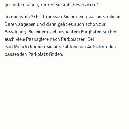
gefunden haben, klicken Sie auf „Reservieren“.
zur Verfügung.
Im nächsten Schritt müssen Sie nur ein paar persönliche
Daten angeben und dann geht es auch schon zur
F1 Premium Parkhaus
Bezahlung. Bei einem viel besuchtem Flughafen suchen
Dieses Parkhaus am Flughafen Basel ist auch mit dem
auch viele Passagiere nach Parkplätzen. Bei
Flughafenterminal verbunden. Sobald man in das
ParkMundo können Sie aus zahlreichen Anbietern den
Parkhaus fährt, fallen allerdings Parkgebühren an. Das
passenden Parkplatz finden.
Parkhaus ist 24 Stunden am Tag geöffnet und hat 7
Behindertenparkplätze. Außerdem wird es 7 Tage die
Woche videoüberwacht, für zusätzliche Sicherheit.