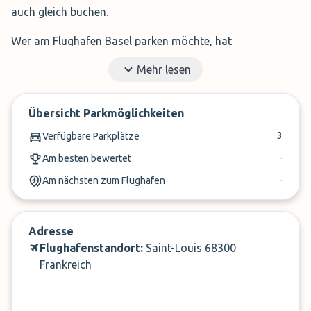
auch gleich buchen.
Wer am Flughafen Basel parken
möchte, hat
normalerweise drei Möglichkeiten: Shuttle Parking, Valet
Mehr lesen
Parking oder direkt am Flughafen Parkplatz zu parken.
Shuttle Parking bietet in den meisten Fällen die günstigste
Parklösung.
Übersicht Parkmöglichkeiten
3
Verfügbare Parkplätze
Wenn Sie mehr über die Parkanbieter und Ihre Parkplätze
-
Am besten bewertet
erfahren möchten, lesen Sie einfach hier weiter und
finden Sie alle Informationen, die Sie benötigen.
-
Am nächsten zum Flughafen
Adresse
Flughafenstandort:
Saint-Louis 68300
Frankreich