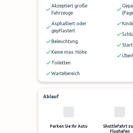
Akzeptiert große
Gepä
Fahrzeuge
(Page
Asphaltiert oder
Kinde
gepflastert
Schl
Beleuchtung
Start
Keine max. Höhe
Über
Toiletten
Wartebereich
Ablauf
Parken Sie Ihr Auto
Shuttlefahrt z
Flughafen