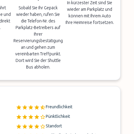
In kürzester Zeit sind Sie
ährt
Sobald Sie Ihr Gepäck
wieder am Parkplatz und
ie und
wieder haben, rufen Sie
können mit Ihrem Auto
direkt
die Telefon-Nr. des
Ihre Heimreise fortsetzen.
.
Parkplatz-Betreibers auf
Ihrer
Reservierungsbestätigung
an und gehen zum
vereinbarten Treffpunkt.
Dort wird Sie der Shuttle
Bus abholen.
Freundlichkeit
Pünktlichkeit
Standort