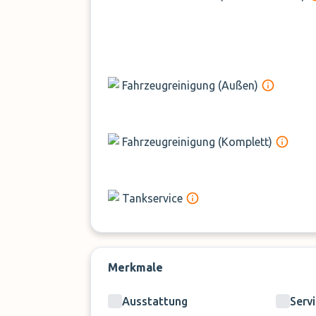
Für den barrierefreien Transport wird e
Für Sperrgepäck fällt ein Zuschlag von 
Eine Übernachtung im eigenen Fahrzeu
Alle Zuschläge sind nicht im Buchung
Fahrzeugreinigung (Außen)
Fahrzeugreinigung (Komplett)
Tankservice
Merkmale
Ausstattung
Serv