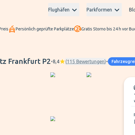
Flughäfen
Parkformen
Bl
Preis
Persönlich geprüfte Parkplätze
Gratis Storno bis 24 h vor B
tz Frankfurt P2
•
8,4
(
115
Bewertungen
)
•
Fahrzeugre