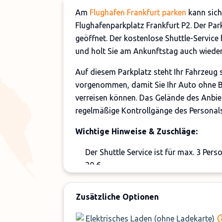
Am
Flughafen Frankfurt parken
kann sich
Flughafenparkplatz Frankfurt P2. Der Park
geöffnet. Der kostenlose Shuttle-Service
und holt Sie am Ankunftstag auch wieder
Auf diesem Parkplatz steht Ihr Fahrzeug
vorgenommen, damit Sie Ihr Auto ohne 
verreisen können. Das Gelände des Anbi
regelmäßige Kontrollgänge des Personals 
Wichtige Hinweise & Zuschläge:
Der Shuttle Service ist für max. 3 Pers
20 €.
Der Transfer erfolgt ausschließlich zu
Zwischen 23:00 und 6:00 Uhr wird ein 
Zusätzliche Optionen
Für große Fahrzeuge fällt eine Pauscha
Elektrisches Laden (ohne Ladekarte)