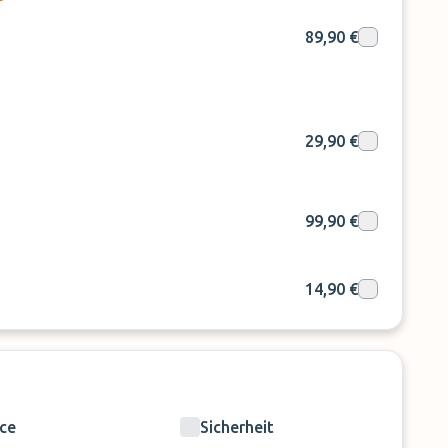
in Aufpreis i.H.v. 80 € erhoben.
30 € an (für beide Strecken).
89,90 €
g auf dem Parkgelände ist ausgeschlossen.
spreis enthalten und müssen vor Ort gezahlt werden.
29,90 €
99,90 €
14,90 €
ice
Sicherheit