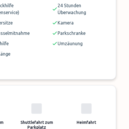
ckhilfe
24 Stunden
nservice)
Überwachung
rsitze
Kamera
üsselmitnahme
Parkschranke
hilfe
Umzäunung
länge
um
Shuttlefahrt zum
Heimfahrt
Parkplatz