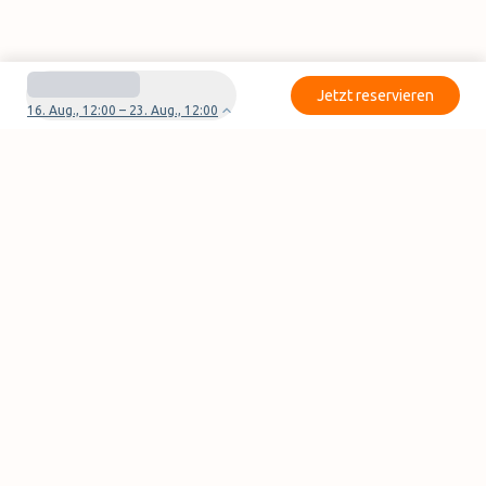
Jetzt reservieren
16. Aug., 12:00 – 23. Aug., 12:00
Haben Sie Fragen oder Probleme mit Ihrer
Reservierung?
Kontaktieren Sie uns