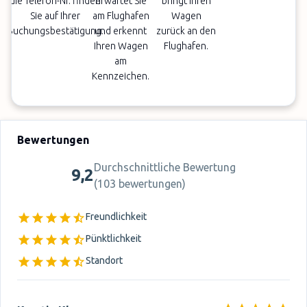
die Telefon-Nr. finden
erwartet Sie
bringt Ihren
Sie auf Ihrer
am Flughafen
Wagen
Buchungsbestätigung.
und erkennt
zurück an den
Ihren Wagen
Flughafen.
am
Kennzeichen.
Bewertungen
Durchschnittliche Bewertung
9,2
(
103 bewertungen
)
Freundlichkeit
Pünktlichkeit
Standort