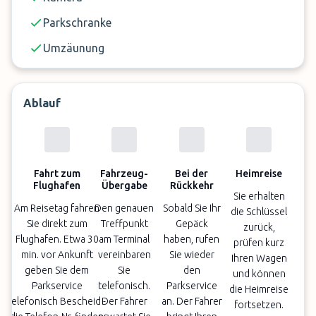
Parkschranke
Umzäunung
Ablauf
Fahrt zum
Fahrzeug-
Bei der
Heimreise
Flughafen
Übergabe
Rückkehr
Sie erhalten
Am Reisetag fahren
Den genauen
Sobald Sie Ihr
die Schlüssel
Sie direkt zum
Treffpunkt
Gepäck
zurück,
Flughafen. Etwa 30
am Terminal
haben, rufen
prüfen kurz
min. vor Ankunft
vereinbaren
Sie wieder
Ihren Wagen
geben Sie dem
Sie
den
und können
Parkservice
telefonisch.
Parkservice
die Heimreise
telefonisch Bescheid -
Der Fahrer
an. Der Fahrer
fortsetzen.