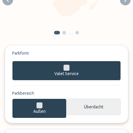
Previous slide
Next
…
Parkform
Valet Service
Parkbereich
Überdacht
Außen