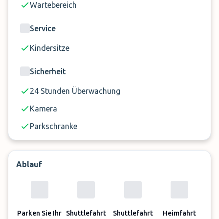
Wartebereich
oder Camping Busse sind nicht erlaubt.
Die maximale Einfahrthöhe für den Parkplatz
Service
beträgt 3 m.
Kindersitze
Sicherheit
24 Stunden Überwachung
Kamera
Parkschranke
Ablauf
Parken Sie Ihr
Shuttlefahrt
Shuttlefahrt
Heimfahrt