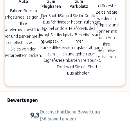
Auto
zum
zum
In kürzester
Flughafen
Parkplatz
Fahren Sie zum
Zeit sind Sie
Der Shuttle
Sobald Sie Ihr Gepäck
Parkgelände, zeigen Sie
wieder am
Bus fährt
wieder haben, rufen Sie
Ihre
Parkplatz und
flexibel und
die Telefon-Nr. des
Reservierungsbestätigung
können mit
bringt Sie und
Parkplatz-Betreibers auf
vor und parken Sie Ihr
Ihrem Auto
Ihr Gepäck in
Ihrer
Auto selbst, bzw. lassen
Ihre
Kürze direkt
Reservierungsbestätigung
Sie es von den
Heimreise
zum
an und gehen zum
Mitarbeitern parken.
fortsetzen.
Flughafen.
vereinbarten Treffpunkt.
Dort wird Sie der Shuttle
Bus abholen.
Bewertungen
Durchschnittliche Bewertung
9,3
(
36 bewertungen
)