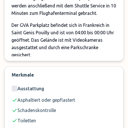
werden anschließend mit dem Shuttle Service in 10
Minuten zum Flughafenterminal gebracht.
Der GVA Parkplatz befindet sich in Frankreich in
Saint Genis Pouilly und ist von 04:00 bis 00:00 Uhr
geöffnet. Das Gelände ist mit Videokameras
ausgestattet und durch eine Parkschranke
gesichert.
Vor Ort ist weiterhin ein Warteraum mit
Kaffeemaschine und WC vorhanden.
Merkmale
Buchen Sie am besten jetzt schon Ihren GVA
Ausstattung
Parking Stellplatz für Ihre nächste Reise!
Asphaltiert oder gepflastert
Wichtige Hinweise:
Schadenskontrolle
Es können nur Fahrzeuge mit Standardmaßen
Toiletten
geparkt werden (inkl. SUVs). Vans, Minibusse