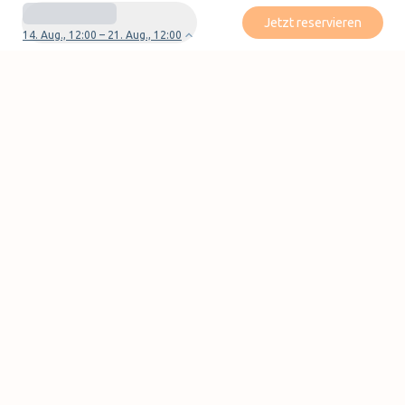
Jetzt reservieren
14. Aug., 12:00 – 21. Aug., 12:00
Haben Sie Fragen oder Probleme mit Ihrer
Reservierung?
Kontaktieren Sie uns
Seiten
Über uns