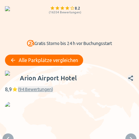
8.2
(
16354
Bewertungen
)
Gratis Storno bis 24 h vor Buchungsstart
Alle Parkplätze vergleichen
Arion Airport Hotel
Arion Airport Hotel
8,9
(
94
Bewertungen
)