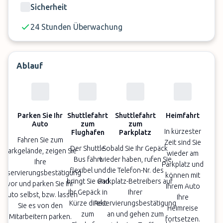
Sicherheit
24 Stunden Überwachung
Ablauf
Parken Sie Ihr
Shuttlefahrt
Shuttlefahrt
Heimfahrt
Auto
zum
zum
In kürzester
Flughafen
Parkplatz
Fahren Sie zum
Zeit sind Sie
Der Shuttle
Sobald Sie Ihr Gepäck
Parkgelände, zeigen Sie
wieder am
Bus fährt
wieder haben, rufen Sie
Ihre
Parkplatz und
flexibel und
die Telefon-Nr. des
Reservierungsbestätigung
können mit
bringt Sie und
Parkplatz-Betreibers auf
vor und parken Sie Ihr
Ihrem Auto
Ihr Gepäck in
Ihrer
Auto selbst, bzw. lassen
Ihre
Kürze direkt
Reservierungsbestätigung
Sie es von den
Heimreise
zum
an und gehen zum
Mitarbeitern parken.
fortsetzen.