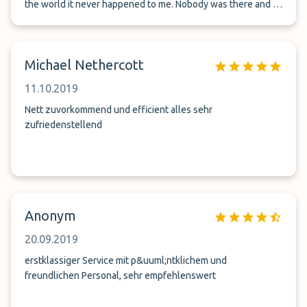
the world it never happened to me. Nobody was there and of
course no shuttle service was available. I called the only
telephone number what I had but of course nobody picked
up, so I paid 50 EUR for nothing. No contact number where
Michael Nethercott
can I solve my issue.
11.10.2019
Nett zuvorkommend und efficient alles sehr
zufriedenstellend
Anonym
20.09.2019
erstklassiger Service mit p&uuml;ntklichem und
freundlichen Personal, sehr empfehlenswert