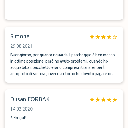
Simone
29.08.2021
Buongiorno, per quanto riguarda il parcheggio è ben messo
in ottima posizione, però ho avuto problemi , quando ho
acquistato il pacchetto erano compresi i transfer per l
aeroporto di Vienna , invece a ritorno ho dovuto pagare un
taxi , nonostante a l acquisto c era scritto compreso i viaggi in
aeroporto 😢
Dusan FORBAK
14.03.2020
Sehr gut!