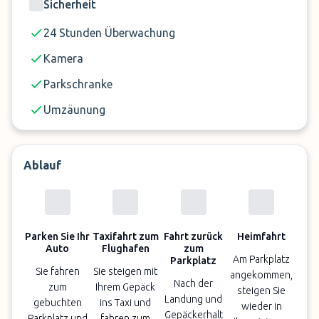
Sicherheit
24 Stunden Überwachung
Kamera
Parkschranke
Umzäunung
Ablauf
Parken Sie Ihr
Taxifahrt zum
Fahrt zurück
Heimfahrt
Auto
Flughafen
zum
Am Parkplatz
Parkplatz
Sie fahren
Sie steigen mit
angekommen,
Nach der
zum
Ihrem Gepäck
steigen Sie
Landung und
gebuchten
ins Taxi und
wieder in
Gepäckerhalt
Parkplatz und
fahren zum