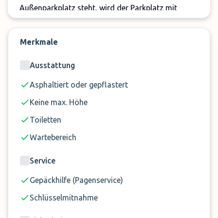
Außenparkplatz steht, wird der Parkplatz mit
Überwachungskameras überwacht.
Wichtige Hinweise:
Merkmale
Die Taxifahrt ist nicht in den Buchungskosten
Ausstattung
enthalten und muss vor Ort separat bezahlt
Asphaltiert oder gepflastert
werden.
Keine max. Höhe
Toiletten
Wartebereich
Service
Gepäckhilfe (Pagenservice)
Schlüsselmitnahme