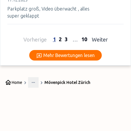
17.12.2023
Parkplatz groß, Video überwacht , alles
super geklappt
1
2
3
10
Vorherige
…
Weiter
Mehr Bewertungen lesen
Mehr Bewertungen lesen
Home
Mövenpick Hotel Zürich
More