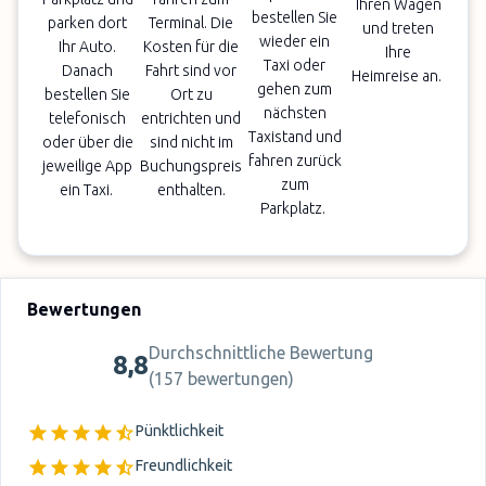
Ihren Wagen
bestellen Sie
parken dort
Terminal. Die
und treten
wieder ein
Ihr Auto.
Kosten für die
Ihre
Taxi oder
Danach
Fahrt sind vor
Heimreise an.
gehen zum
bestellen Sie
Ort zu
nächsten
telefonisch
entrichten und
Taxistand und
oder über die
sind nicht im
fahren zurück
jeweilige App
Buchungspreis
zum
ein Taxi.
enthalten.
Parkplatz.
Bewertungen
Durchschnittliche Bewertung
8,8
(
157 bewertungen
)
Pünktlichkeit
Freundlichkeit