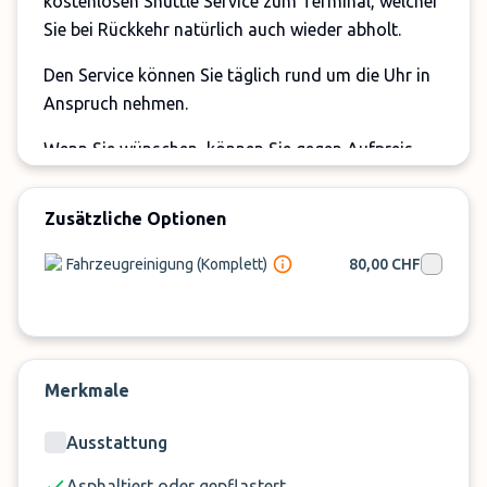
kostenlosen Shuttle Service zum Terminal, welcher
Sie bei Rückkehr natürlich auch wieder abholt.
Den Service können Sie täglich rund um die Uhr in
Anspruch nehmen.
Wenn Sie wünschen, können Sie gegen Aufpreis
während Ihrer Abwesenheit eine Fahrzeugreinigung
ausführen lassen.
Zusätzliche Optionen
Buchen Sie jetzt schon online Ihren Stellplatz bei
Fahrzeugreinigung (Komplett)
80,00 CHF
Park Express P2, dann sparen Sie sich die lästige
Suche am Abflugtag.
Wichtige Hinweise:
Merkmale
Die Autoschlüssel müssen abgegeben werden.
Für unangemeldete Verlängerungen fällt ein
Ausstattung
Zuschlag von 50 CHF pro Tag vor Ort an.
Asphaltiert oder gepflastert