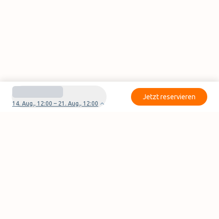
Jetzt reservieren
14. Aug., 12:00 – 21. Aug., 12:00
Haben Sie Fragen oder Probleme mit Ihrer
Reservierung?
Kontaktieren Sie uns