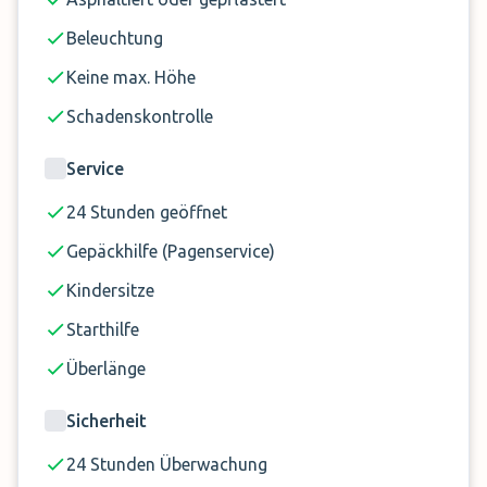
Für angemeldete Verlängerungen fällt ein
Zuschlag von 25 CHF pro Tag vor Ort an.
Beleuchtung
Keine max. Höhe
Schadenskontrolle
Service
24 Stunden geöffnet
Gepäckhilfe (Pagenservice)
Kindersitze
Starthilfe
Überlänge
Sicherheit
24 Stunden Überwachung