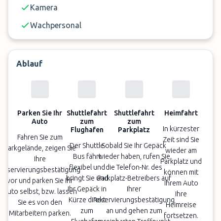
Kamera
Wachpersonal
Ablauf
Parken Sie Ihr
Shuttlefahrt
Shuttlefahrt
Heimfahrt
Auto
zum
zum
In kürzester
Flughafen
Parkplatz
Fahren Sie zum
Zeit sind Sie
Der Shuttle
Sobald Sie Ihr Gepäck
Parkgelände, zeigen Sie
wieder am
Bus fährt
wieder haben, rufen Sie
Ihre
Parkplatz und
flexibel und
die Telefon-Nr. des
Reservierungsbestätigung
können mit
bringt Sie und
Parkplatz-Betreibers auf
vor und parken Sie Ihr
Ihrem Auto
Ihr Gepäck in
Ihrer
Auto selbst, bzw. lassen
Ihre
Kürze direkt
Reservierungsbestätigung
Sie es von den
Heimreise
zum
an und gehen zum
Mitarbeitern parken.
fortsetzen.