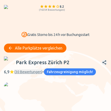
8.2
(
16354
Bewertungen
)
Gratis Storno bis 24 h vor Buchungsstart
Alle Parkplätze vergleichen
Park Express Zürich P2
Park Express Zürich P2
6,9
(
30
Bewertungen
)
•
Fahrzeugreinigung möglich!