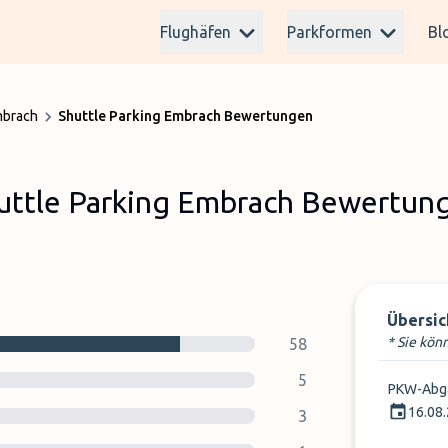
Flughäfen
Parkformen
Bl
mbrach
Shuttle Parking Embrach Bewertungen
uttle Parking Embrach Bewertun
Übersic
* Sie kö
58
5
PKW-Abg
16.08
3