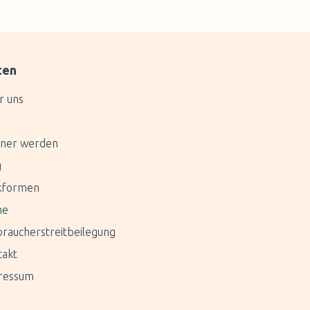
ten
r uns
tner werden
g
kformen
me
raucherstreitbeilegung
takt
ressum