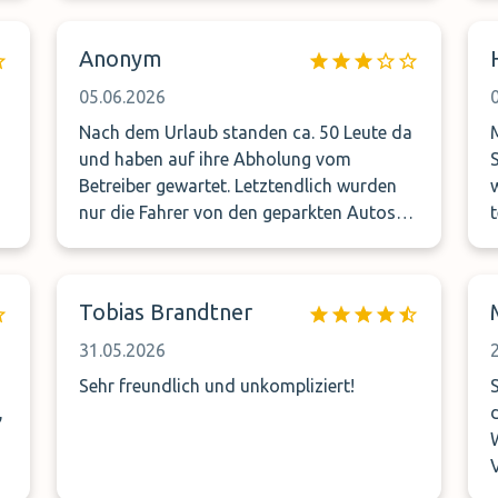
Anonym
05.06.2026
Nach dem Urlaub standen ca. 50 Leute da
und haben auf ihre Abholung vom
Betreiber gewartet. Letztendlich wurden
nur die Fahrer von den geparkten Autos
s
mitgenommen und in einem Korso zum
Flughafen zurück gelotst um die
Angehörigen dort selbst abholen zu
Tobias Brandtner
können.
31.05.2026
Sehr freundlich und unkompliziert!
,