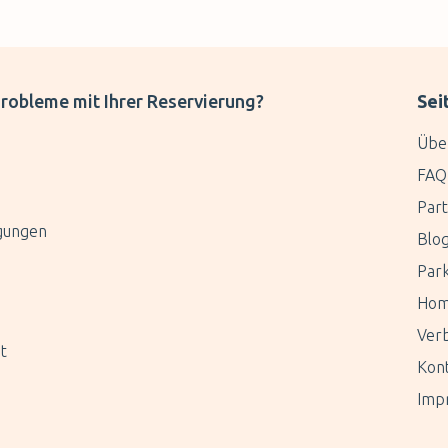
robleme mit Ihrer Reservierung?
Sei
Übe
FAQ
Par
gungen
Blo
Par
Ho
Verb
t
Kon
Imp