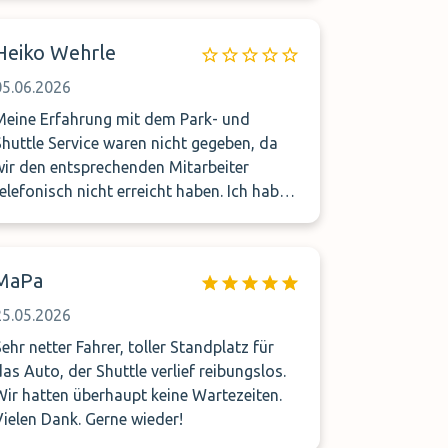
Heiko Wehrle
05.06.2026
Meine Erfahrung mit dem Park- und
Shuttle Service waren nicht gegeben, da
wir den entsprechenden Mitarbeiter
telefonisch nicht erreicht haben. Ich habe
mehrfach versucht diesen am Abflugtag
zu erreichen zu erreichen, als wir vor dem
Parkhaus standen, es ging immer nur die
MaPa
Mailbox dran. Wir sind dann nach einer
Wartezeit von fast einer Stunde selbst an
25.05.2026
den Flughafen gefahren und haben dort
Sehr netter Fahrer, toller Standplatz für
unser Fahrzeug geparkt. Bisher haben wir
das Auto, der Shuttle verlief reibungslos.
weder auf unsere WhatsApp Anfragen
Wir hatten überhaupt keine Wartezeiten.
noch per Mail eine Erklärung oder
Vielen Dank. Gerne wieder!
irgendeine Rückmeldung erhalten. Das