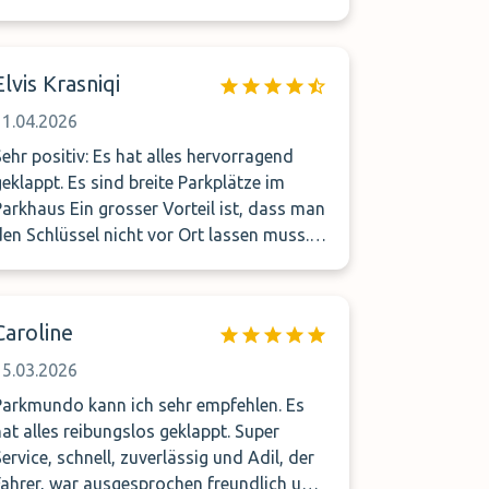
Elvis Krasniqi
11.04.2026
Sehr positiv: Es hat alles hervorragend
geklappt. Es sind breite Parkplätze im
Parkhaus Ein grosser Vorteil ist, dass man
den Schlüssel nicht vor Ort lassen muss.
Der Fahrer war sehr freundlich. Ich würde
den Service jederzeit wieder buchen!
Caroline
15.03.2026
Parkmundo kann ich sehr empfehlen. Es
hat alles reibungslos geklappt. Super
Service, schnell, zuverlässig und Adil, der
Fahrer, war ausgesprochen freundlich und