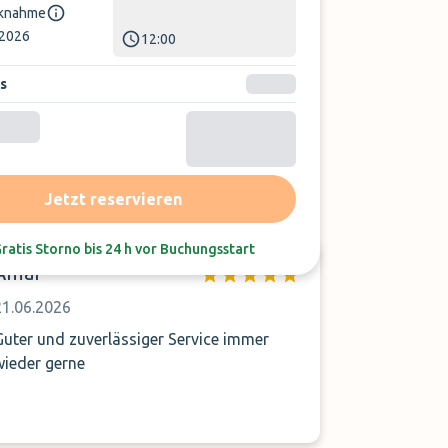
knahme
.2026
12:00
s
Sortieren nach:
Neueste Bewertung
Jetzt reservieren
ratis Storno bis 24 h vor Buchungsstart
Amar
21.06.2026
Guter und zuverlässiger Service immer
wieder gerne