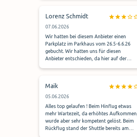
Lorenz Schmidt
07.06.2026
Wir hatten bei diesem Anbieter einen
Parkplatz im Parkhaus vom 26.5-6.6.26
gebucht. Wir hatten uns für diesen
Anbieter entschieden, da hier auf der
Website mehrmals geschrieben wurde da
man seinen Schlüssel behalten könnte. Wir
ruften die angegebene Handynummer wie
Maik
vereinbart 20min vor Ankunft am
Parkhaus an und man sagte uns er würde
05.06.2026
uns empfangen. Vor Ort haben wir dann
Alles top gelaufen ! Beim Hinflug etwas
aber nochmals 20min auf den Mitarbeiter
mehr Wartezeit, da erhöhtes Aufkommen
gewartet. Was man aber sagen muss das
wurde aber sehr kompetent gelöst. Beim
dieser Herr komplett alleine arbeiten
Rückflug stand der Shuttle bereits am
muss!!! Er arbeitet rund um die Uhr was
Treffpunkt !