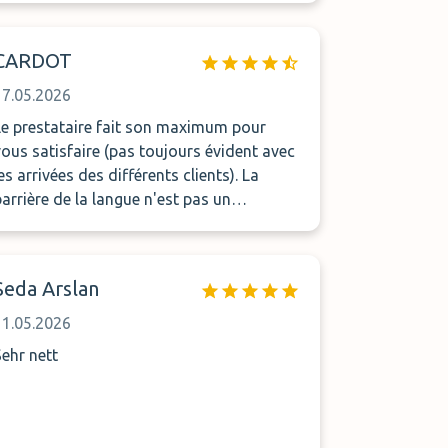
entrichtete Entgelt habe ich bisher auch
nicht zurück erhalten. Wir haben
Mehraufwendungen für das Parken im
CARDOT
Parkhaus am Flughafen in Höhe von 100 €
17.05.2026
auf uns nehmen müssen. Ich warte nun
weiter auf eine Rückmeldung zu unserem
Le prestataire fait son maximum pour
Fall…….
vous satisfaire (pas toujours évident avec
es arrivées des différents clients). La
barrière de la langue n'est pas un
problème (étant français). Parking
sécurisé à couvert à recommander.
Seda Arslan
11.05.2026
Sehr nett