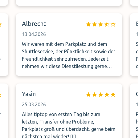
r
s
Albrecht
13.04.2026
u
Wir waren mit dem Parkplatz und dem
Shuttleservice, der Pünktlichkeit sowie der
e
Freundlichkeit sehr zufrieden. Jederzeit
!
nehmen wir diese Dienstliestung gerne
wieder in Anspruch!!
e
Yasin
25.03.2026
m
r
Alles tiptop von ersten Tag bis zum
letzten, Transfer ohne Probleme,
Parkplatz groß und überdacht, gerne beim
nächsten mal wieder! 👍🏼