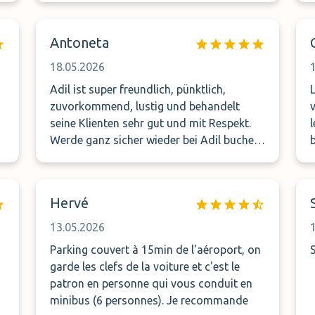
Antoneta
18.05.2026
i
Adil ist super freundlich, pünktlich,
zuvorkommend, lustig und behandelt
seine Klienten sehr gut und mit Respekt.
l
Werde ganz sicher wieder bei Adil buchen.
Vielen Dank Adil! Liebe Grüsse Antoneta
Hervé
13.05.2026
Parking couvert à 15min de l'aéroport, on
garde les clefs de la voiture et c'est le
patron en personne qui vous conduit en
minibus (6 personnes). Je recommande