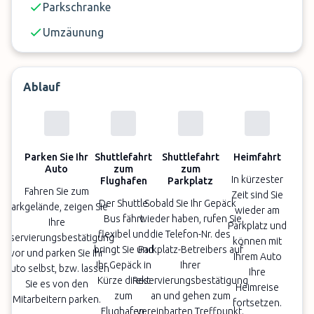
Parkschranke
Umzäunung
Ablauf
Parken Sie Ihr
Shuttlefahrt
Shuttlefahrt
Heimfahrt
Auto
zum
zum
In kürzester
Flughafen
Parkplatz
Fahren Sie zum
Zeit sind Sie
Der Shuttle
Sobald Sie Ihr Gepäck
Parkgelände, zeigen Sie
wieder am
Bus fährt
wieder haben, rufen Sie
Ihre
Parkplatz und
flexibel und
die Telefon-Nr. des
Reservierungsbestätigung
können mit
bringt Sie und
Parkplatz-Betreibers auf
vor und parken Sie Ihr
Ihrem Auto
Ihr Gepäck in
Ihrer
Auto selbst, bzw. lassen
Ihre
Kürze direkt
Reservierungsbestätigung
Sie es von den
Heimreise
zum
an und gehen zum
Mitarbeitern parken.
fortsetzen.
Flughafen.
vereinbarten Treffpunkt.