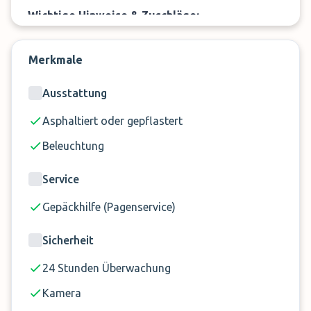
Wichtige Hinweise & Zuschläge:
Der Shuttle Service ist für 4 Personen gratis,
Merkmale
jede weitere Person zahlt 20 CHF extra. Dieser
Zuschlag wird online gezahlt.
Ausstattung
Asphaltiert oder gepflastert
Beleuchtung
Service
Gepäckhilfe (Pagenservice)
Sicherheit
24 Stunden Überwachung
Kamera