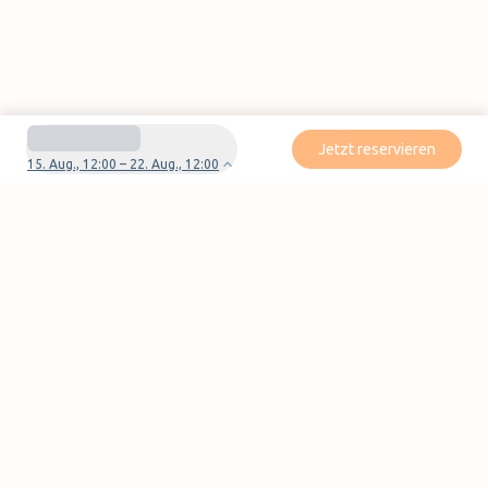
Jetzt reservieren
15. Aug., 12:00 – 22. Aug., 12:00
Haben Sie Fragen oder Probleme mit Ihrer
Reservierung?
Kontaktieren Sie uns