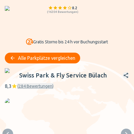
8.2
(
16354
Bewertungen
)
Gratis Storno bis 24 h vor Buchungsstart
Alle Parkplätze vergleichen
Swiss Park & Fly Service Bülach
Swiss Park & Fly Service Bülach
8,3
(
284
Bewertungen
)