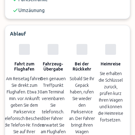
Umzäunung
Ablauf
Fahrt zum
Fahrzeug-
Bei der
Heimreise
Flughafen
Übergabe
Rückkehr
Sie erhalten
Am Reisetag fahren
Den genauen
Sobald Sie Ihr
die Schlüssel
Sie direkt zum
Treffpunkt
Gepäck
zurück,
Flughafen. Etwa 30
am Terminal
haben, rufen
prüfen kurz
min. vor Ankunft
vereinbaren
Sie wieder
Ihren Wagen
geben Sie dem
Sie
den
und können
Parkservice
telefonisch.
Parkservice
die Heimreise
telefonisch Bescheid -
Der Fahrer
an. Der Fahrer
fortsetzen.
die Telefon-Nr. finden
erwartet Sie
bringt Ihren
Sie auf Ihrer
am Flughafen
Wagen