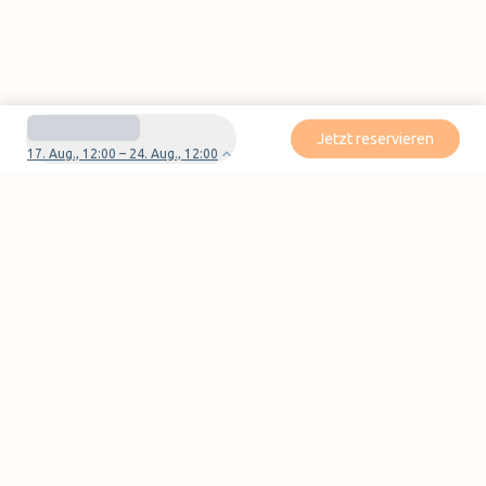
Jetzt reservieren
17. Aug., 12:00 – 24. Aug., 12:00
Haben Sie Fragen oder Probleme mit Ihrer
Reservierung?
Kontaktieren Sie uns