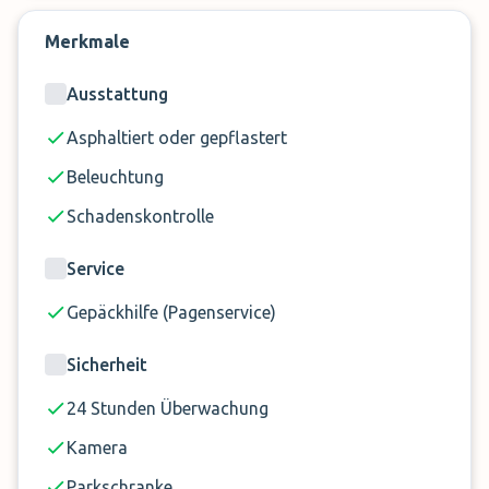
Die max. Einfahrthöhe im Parkhaus liegt bei 2,10
Merkmale
m.
Parkhausadresse: Europa-Straße 21, 8152
Ausstattung
Opfikon
Asphaltiert oder gepflastert
Beleuchtung
Schadenskontrolle
Service
Gepäckhilfe (Pagenservice)
Sicherheit
24 Stunden Überwachung
Kamera
Parkschranke