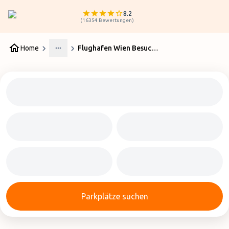
8.2
(
16354
Bewertungen
)
Home
Flughafen Wien Besucherterrasse
More
Parkplätze suchen