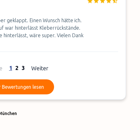
uper geklappt. Einen Wunsch hätte ich.
f war hinterlässt Kleberrückstände.
e hinterlässt, wäre super. Vielen Dank
1
2
3
e
Weiter
Mehr Bewertungen lesen
 Bewertungen lesen
 München