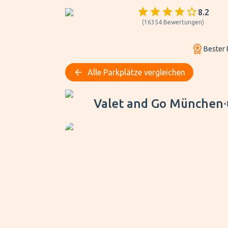
8.2
(
16354
Bewertungen
)
Bester 
Alle Parkplätze vergleichen
Valet and Go München
Valet and Go München
•