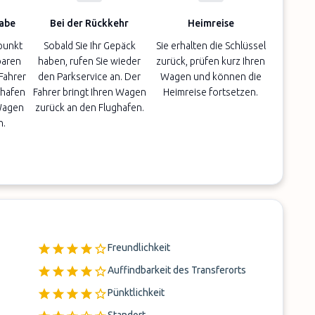
abe
Bei der Rückkehr
Heimreise
punkt
Sobald Sie Ihr Gepäck
Sie erhalten die Schlüssel
baren
haben, rufen Sie wieder
zurück, prüfen kurz Ihren
 Fahrer
den Parkservice an. Der
Wagen und können die
ghafen
Fahrer bringt Ihren Wagen
Heimreise fortsetzen.
Wagen
zurück an den Flughafen.
n.
Freundlichkeit
Auffindbarkeit des Transferorts
Pünktlichkeit