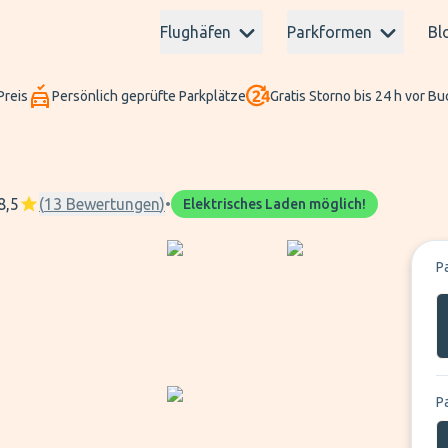
Flughäfen
Parkformen
Bl
Preis
Persönlich geprüfte Parkplätze
Gratis Storno bis 24 h vor B
8,5
(
13
Bewertungen
)
•
Elektrisches Laden möglich!
P
P