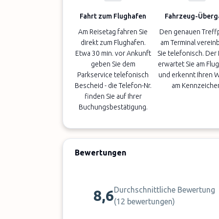
Fahrt zum Flughafen
Fahrzeug-Überg
Am Reisetag fahren Sie
Den genauen Treff
direkt zum Flughafen.
am Terminal verein
Etwa 30 min. vor Ankunft
Sie telefonisch. Der
geben Sie dem
erwartet Sie am Flu
Parkservice telefonisch
und erkennt Ihren 
Bescheid - die Telefon-Nr.
am Kennzeiche
finden Sie auf Ihrer
Buchungsbestätigung.
Bewertungen
Durchschnittliche Bewertung
8,6
(
12 bewertungen
)